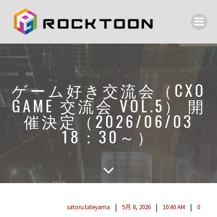
ゲーム好き交流会（CXO
GAME 交流会 VOL.5） 開
催決定（2026/06/03
18：30～）
|
|
|
satoru.tateyama
5月 8, 2026
10:40 AM
0