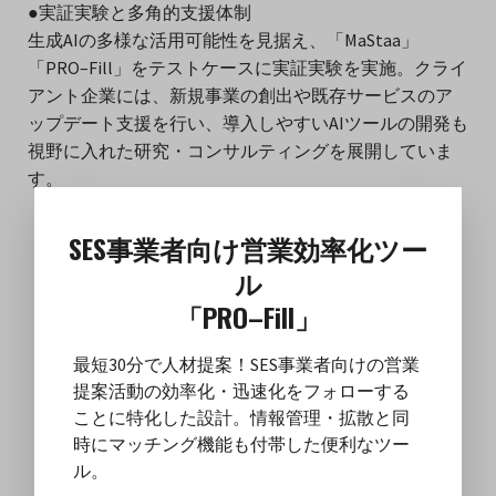
●実証実験と多角的支援体制
生成AIの多様な活用可能性を見据え、「MaStaa」
「PRO–Fill」をテストケースに実証実験を実施。クライ
アント企業には、新規事業の創出や既存サービスのア
ップデート支援を行い、導入しやすいAIツールの開発も
視野に入れた研究・コンサルティングを展開していま
す。
SES事業者向け営業効率化ツー
ル
「PRO–Fill」
最短30分で人材提案！SES事業者向けの営業
提案活動の効率化・迅速化をフォローする
ことに特化した設計。情報管理・拡散と同
時にマッチング機能も付帯した便利なツー
ル。